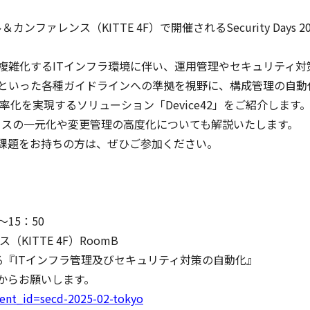
ル＆カンファレンス（KITTE 4F）で開催されるSecurity Da
複雑化するITインフラ環境に伴い、運用管理やセキュリティ対
S、ITILといった各種ガイドラインへの準拠を視野に、構成管理の
効率化を実現するソリューション「Device42」をご紹介します
ロセスの一元化や変更管理の高度化についても解説いたします。
に課題をお持ちの方は、ぜひご参加ください。
～15：50
KITTE 4F）RoomB
する『ITインフラ管理及びセキュリティ対策の自動化』
からお願いします。
event_id=secd-2025-02-tokyo